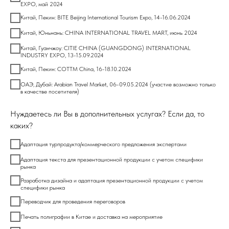
EXPO, май 2024
Китай, Пекин: BITE Beijing International Tourism Expo, 14-16.06.2024
Китай, Юньнань: CHINA INTERNATIONAL TRAVEL MART, июнь 2024
Китай, Гуанчжоу: CITIE CHINA (GUANGDONG) INTERNATIONAL
INDUSTRY EXPO, 13-15.09.2024
Китай, Пекин: COTTM China, 16-18.10.2024
ОАЭ, Дубай: Arabian Travel Market, 06-09.05.2024 (участие возможно только
в качестве посетителя)
Нуждаетесь ли Вы в дополнительных услугах? Если да, то
каких?
Адаптация турпродукта/коммерческого предложения экспертами
Адаптация текста для презентационной продукции с учетом специфики
рынка
Разработка дизайна и адаптация презентационной продукции с учетом
специфики рынка
Переводчик для проведения переговоров
Печать полиграфии в Китае и доставка на мероприятие