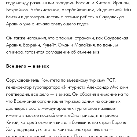
году между различными городами России и Китаем, Ираном,
Бахрейном, Узбекистаном, Азербайджаном, Индонезией. Мы
близки к договоренностям о прямых рейсах в Саудовскую
Аравию уже с начала следующего года».
Он также напомнил, что с такими странами, как Саудовская
Аравия, Бахрейн, Кувейт, Оман и Малайзия, по данным
спикера, готовится соглашение об отмене виз.
Все дело — в визах
Соруководитель Комитета по въездному туризму РСТ,
гендиректор туроператора «Интурист» Александр Мусихин
подтвердил: все дело — в визах. Он обратил внимание на то,
что Всемирная организация туризма одним из основных
драйверов роста международных турпотоков называет
именно визовые послабления. «Она приводит в пример
Китай, который отменил виз для большинства стран Европы.
Хочу подчеркнуть: это не критика электронных виз —
механизм отличный, он работает. По е-визе минимум отказов